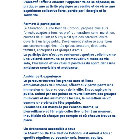
L’objectif : offrir à chacun l’opportunité de se dépasser, de
pratiquer une activité physique accessible et de vivre une
expérience collective forte, portée par l’énergie et la
solidarité.
Formats & participation
Le Marathon Be The Best de Cotonou propose plusieurs
formats adaptés à tous les profils : marathon, semi-marathon,
courses de 10 km et 5 km, ainsi que des parcours loisirs
ouverts à un large public. L’événement s’adresse aussi bien
aux coureurs expérimentés qu’aux amateurs, débutants,
familles, entreprises et groupes d’amis.
La participation n’est pas seulement sportive : elle incarne
une volonté commune de promouvoir un mode de vie
sain, l’inclusion et les valeurs positives du sport, dans une
ambiance conviviale et motivante.
Ambiance & expérience
Le parcours traverse les grands axes et lieux
emblématiques de Cotonou, offrant aux participants une
immersion unique au cœur de la ville. Encouragé par le
public, animé par des points de ravitaillement, des groupes
musicaux et des animations locales, le marathon se vit
comme une véritable fête populaire.
L’ambiance est marquée par l’enthousiasme, la
bienveillance et l’énergie collective, créant un moment
inoubliable où chaque pas compte et où chacun trouve sa
place.
Un événement accessible à tous
Le Marathon Be The Best de Cotonou est ouvert à tous :
sportifs réguliers ou occasionnels, jeunes, adultes,